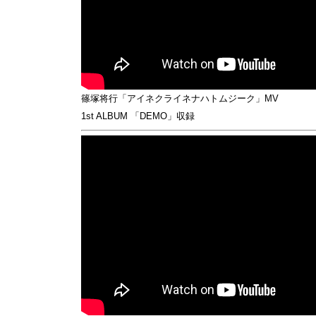
篠塚将行「アイネクライネナハトムジーク」MV
1st ALBUM 「DEMO」収録