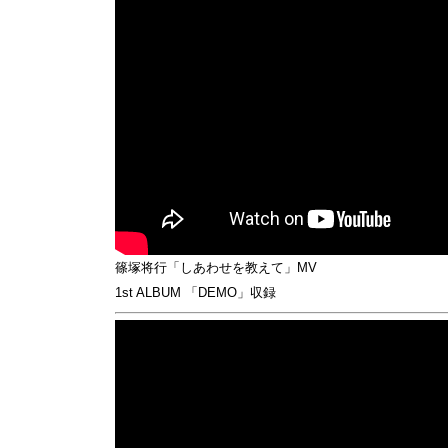
篠塚将行「しあわせを教えて」MV
1st ALBUM 「DEMO」収録