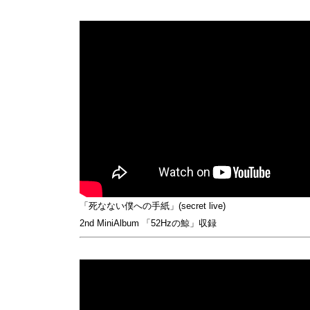
「死なない僕への手紙」(secret live)
2nd MiniAlbum 「52Hzの鯨」収録